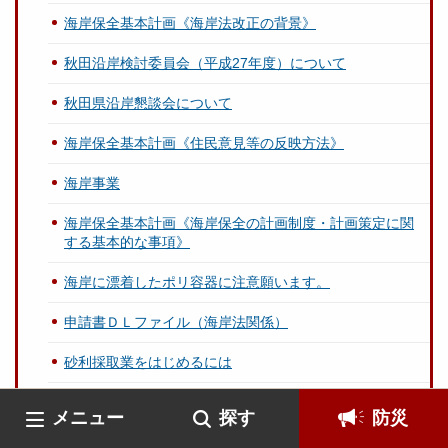
海岸保全基本計画《海岸法改正の背景》
秋田沿岸検討委員会（平成27年度）について
秋田県沿岸懇談会について
海岸保全基本計画《住民意見等の反映方法》
海岸事業
海岸保全基本計画《海岸保全の計画制度・計画策定に関
する基本的な事項》
海岸に漂着したポリ容器に注意願います。
申請書ＤＬファイル（海岸法関係）
砂利採取業をはじめるには
私たちの海が泣いています！
メニュー
探す
防災