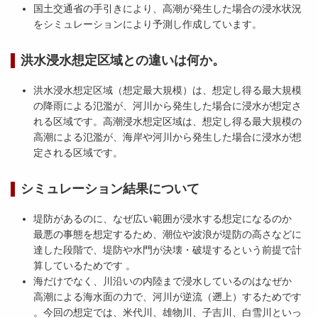
国土交通省の手引きにより、高潮が発生した場合の浸水状況
をシミュレーションにより予測し作成しています。
洪水浸水想定区域との違いは何か。
洪水浸水想定区域（想定最大規模）は、想定し得る最大規模
の降雨による氾濫が、河川から発生した場合に浸水が想定さ
れる区域です。高潮浸水想定区域は、想定し得る最大規模の
高潮による氾濫が、海岸や河川から発生した場合に浸水が想
定される区域です。
シミュレーション結果について
堤防があるのに、なぜ広い範囲が浸水する想定になるのか
最悪の事態を想定するため、潮位や波浪が堤防の高さなどに
達した段階で、堤防や水門が決壊・破堤するという前提で計
算しているためです 。
海だけでなく、川沿いの内陸まで浸水しているのはなぜか
高潮による海水面の力で、河川が逆流（遡上）するためです
。今回の想定では、米代川、雄物川、子吉川、白雪川といっ