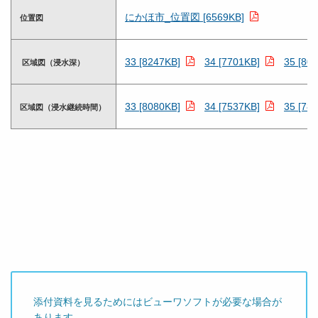
にかほ市_位置図 [6569KB]
位置図
33 [8247KB]
34 [7701KB]
35 [80
区域図（浸水深）
33 [8080KB]
34 [7537KB]
35 [78
区域図（浸水継続時間）
添付資料を見るためにはビューワソフトが必要な場合が
あります。