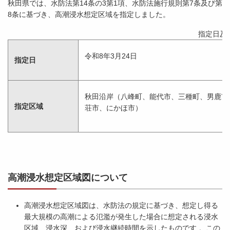
秋田県では、水防法第14条の3第1項、水防法施行規則第7条及び第
8条に基づき、高潮浸水想定区域を指定しました。
指定日及
令和8年3月24日
指定日
秋田沿岸（八峰町、能代市、三種町、男鹿市
指定区域
荘市、にかほ市）
高潮浸水想定区域図について
高潮浸水想定区域図は、水防法の規定に基づき、想定し得る
最大規模の高潮による氾濫が発生した場合に想定される浸水
区域、浸水深、および浸水継続時間を示したものです 。この