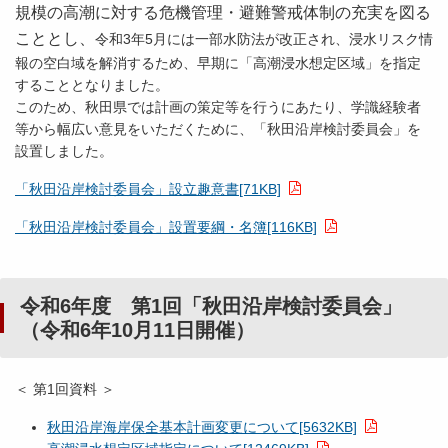
規模の
高潮に対する危機管理・避難警戒体制の充実を図る
こととし、
令和3年5月には一部水防法が改正され、浸水リスク情
報の空白域を解消するため、早期に「高潮浸水想定区域」を指定
することとなりました。
このため、秋田県では計画の策定等を行うにあたり、学識経験者
等から幅広い意見をいただくために、「秋田沿岸検討委員会」を
設置しました。
「秋田沿岸検討委員会」設立趣意書[71KB]
「秋田沿岸検討委員会」設置要綱・名簿[116KB]
令和6年度 第1回「秋田沿岸検討委員会」
（令和6年10月11日開催）
＜ 第1回資料 ＞
秋田沿岸海岸保全基本計画変更について[5632KB]