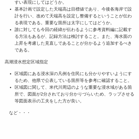
すい表現にしてはどうか。
基本計画で設定した天端高は目標値であり、今後各海岸で設
計を行い、改めて天端高を設定し整備するということが伝わ
る表現である。重要な箇所は太字にしてはどうか。
誰に対しても今回の経緯が伝わるように参考資料編に記載す
る方法もあるが、記録方法は検討すること。また、海水面の
上昇を考慮した見直しであることが分かるよう追加するべき
である。
高潮浸水想定区域指定
区域図にある浸水深の凡例を住民にも分かりやすいようにす
るため、他県で公表している箇所等を参考に確認すること。
区域図に関して、米代川周辺のような重要な浸水域がある箇
所で、図面が2分されており分かりづらいため、ラップさせる
等図面表示の工夫をした方が良い。
など・・・