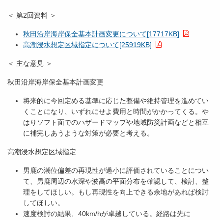
＜ 第2回資料 ＞
秋田沿岸海岸保全基本計画変更について[17717KB]
高潮浸水想定区域指定について[25919KB]
＜ 主な意見 ＞
秋田沿岸海岸保全基本計画変更
将来的に今回定める基準に応じた整備や維持管理を進めてい
くことになり、いずれにせよ費用と時間がかかってくる。や
はりソフト面でのハザードマップや地域防災計画などと相互
に補完しあうような対策が必要と考える。
高潮浸水想定区域指定
男鹿の潮位偏差の再現性が過小に評価されていることについ
て、男鹿周辺の水深や波高の平面分布を確認して、検討、整
理をしてほしい。もし再現性を向上できる余地があれば検討
してほしい。
速度検討の結果、40km/hが卓越している。経路は先に