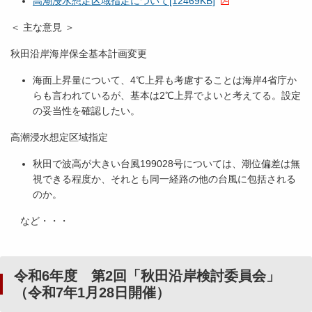
高潮浸水想定区域指定について[12469KB]
＜ 主な意見 ＞
秋田沿岸海岸保全基本計画変更
海面上昇量について、4℃上昇も考慮することは海岸4省庁か
らも言われているが、基本は2℃上昇でよいと考えてる。設定
の妥当性を確認したい。
高潮浸水想定区域指定
秋田で波高が大きい台風199028号については、潮位偏差は無
視できる程度か、それとも同一経路の他の台風に包括される
のか。
など・・・
令和6年度 第2回「秋田沿岸検討委員会」
（令和7年1月28日開催）