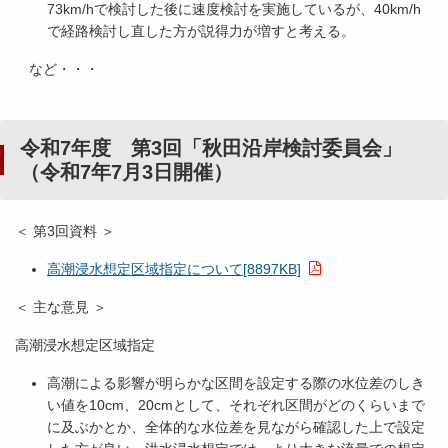
73km/hで検討した後に速度検討を実施しているが、40km/h
で経路検討し直した方が説得力が増すと考える。
など・・・
令和7年度 第3回「秋田沿岸検討委員会」
（令和7年7月3日開催）
＜ 第3回資料 ＞
高潮浸水想定区域指定について[8897KB]
＜ 主な意見 ＞
高潮浸水想定区域指定
高潮による影響が明らかな区間を設定する際の水位差のしき
い値を10cm、20cmとして、それぞれ区間がどのくらいまで
に及ぶかとか、全体的な水位差を見ながら確認した上で設定