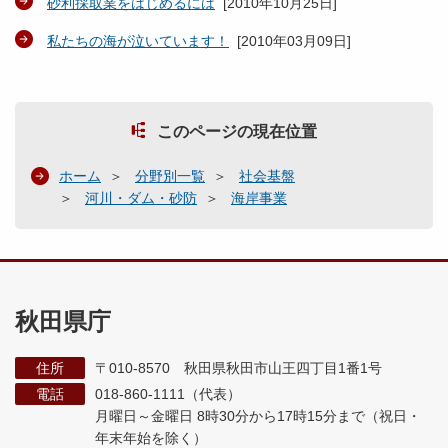
砂利採取業をはじめるには
[
2010年10月25日
]
私たちの海が泣いています！
[
2010年03月09日
]
このページの現在位置
ホーム
分野別一覧
社会基盤
河川・ダム・砂防
海岸事業
秋田県庁
住所
〒010-8570 秋田県秋田市山王四丁目1番1号
電話
018-860-1111（代表）
月曜日～金曜日 8時30分から17時15分まで
（祝日・
年末年始を除く）