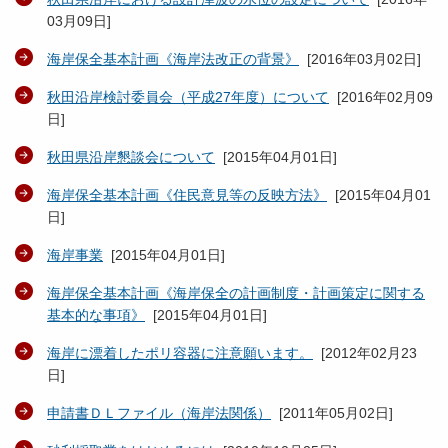
03月09日
]
海岸保全基本計画《海岸法改正の背景》
[
2016年03月02日
]
秋田沿岸検討委員会（平成27年度）について
[
2016年02月09
日
]
秋田県沿岸懇談会について
[
2015年04月01日
]
海岸保全基本計画《住民意見等の反映方法》
[
2015年04月01
日
]
海岸事業
[
2015年04月01日
]
海岸保全基本計画《海岸保全の計画制度・計画策定に関する
基本的な事項》
[
2015年04月01日
]
海岸に漂着したポリ容器に注意願います。
[
2012年02月23
日
]
申請書ＤＬファイル（海岸法関係）
[
2011年05月02日
]