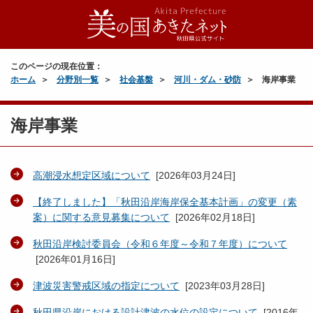
このページの現在位置：
ホーム
分野別一覧
社会基盤
河川・ダム・砂防
海岸事業
海岸事業
高潮浸水想定区域について
[
2026年03月24日
]
【終了しました】「秋田沿岸海岸保全基本計画」の変更（素
案）に関する意見募集について
[
2026年02月18日
]
秋田沿岸検討委員会（令和６年度～令和７年度）について
[
2026年01月16日
]
津波災害警戒区域の指定について
[
2023年03月28日
]
秋田県沿岸における設計津波の水位の設定について
[
2016年