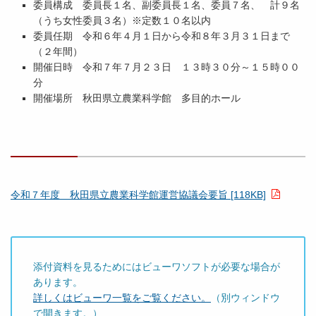
委員構成 委員長１名、副委員長１名、委員７名、 計９名
（うち女性委員３名）※定数１０名以内
委員任期 令和６年４月１日から令和８年３月３１日まで
（２年間）
開催日時 令和７年７月２３日 １３時３０分～１５時００
分
開催場所 秋田県立農業科学館 多目的ホール
令和７年度 秋田県立農業科学館運営協議会要旨 [118KB]
添付資料を見るためにはビューワソフトが必要な場合が
あります。
詳しくはビューワ一覧をご覧ください。
（別ウィンドウ
で開きます。）