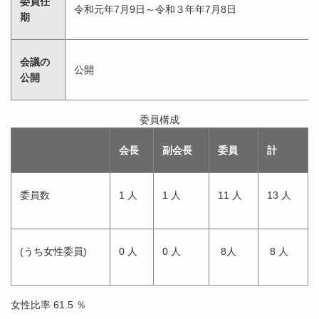
委員任
令和元年7月9日～令和３年年7月8日
期
会議の
公開
公開
委員構成
会長
副会長
委員
計
委員数
1 人
1 人
11 人
13 人
(うち女性委員)
0 人
0 人
8人
8 人
女性比率 61.5 ％