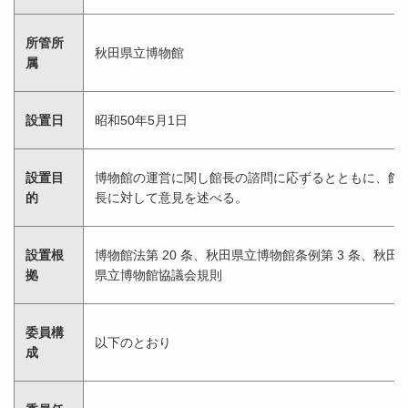
所管所
秋田県立博物館
属
設置日
昭和50年5月1日
設置目
博物館の運営に関し館長の諮問に応ずるとともに、館
的
長に対して意見を述べる。
設置根
博物館法第 20 条、秋田県立博物館条例第 3 条、秋田
拠
県立博物館協議会規則
委員構
以下のとおり
成