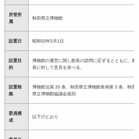
所管所
秋田県立博物館
属
設置日
昭和50年5月1日
設置目
博物館の運営に関し館長の諮問に応ずるとともに、館
的
長に対して意見を述べる。
設置根
博物館法第 20 条、秋田県立博物館条例第 3 条、秋田
拠
県立博物館協議会規則
委員構
以下のとおり
成