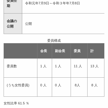
委員任
令和元年7月9日～令和３年年7月8日
期
会議の
公開
公開
委員構成
会長
副会長
委員
計
委員数
1 人
1 人
11 人
13 人
(うち女性委員)
0 人
0 人
8人
8 人
女性比率 61.5 ％