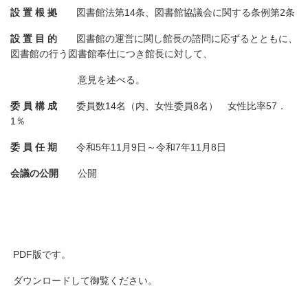
設 置 根 拠
図書館法第14条、図書館協議会に関する条例第2条
設 置 目 的
図書館の運営に関し館長の諮問に応ずるとともに、
図書館の行う図書館奉仕につき館長に対して、
意見を述べる。
委 員 構 成
委員数14名（内、女性委員8名） 女性比率57．
1％
委 員 任 期
令和5年11月9日～令和7年11月8日
会議の公開
公開
PDF版です。
ダウンロードして御覧ください。