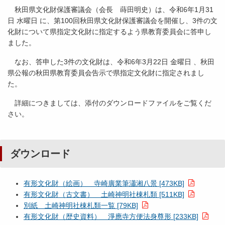
秋田県文化財保護審議会（会長 蒔田明史）は、令和6年1月31
日 水曜日 に、第100回秋田県文化財保護審議会を開催し、3件の文
化財について県指定文化財に指定するよう県教育委員会に答申し
ました。
なお、答申した3件の文化財は、令和6年3月22日 金曜日 、秋田
県公報の秋田県教育委員会告示で県指定文化財に指定されまし
た。
詳細につきましては、添付のダウンロードファイルをご覧くだ
さい。
ダウンロード
有形文化財（絵画） 寺崎廣業筆瀟湘八景 [473KB]
有形文化財（古文書） 土崎神明社棟札類 [511KB]
別紙 土崎神明社棟札類一覧 [79KB]
有形文化財（歴史資料） 淨應寺方便法身尊形 [233KB]