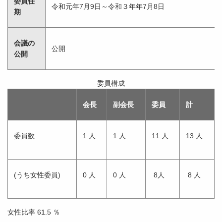
委員任
令和元年7月9日～令和３年年7月8日
期
会議の
公開
公開
委員構成
会長
副会長
委員
計
委員数
1 人
1 人
11 人
13 人
(うち女性委員)
0 人
0 人
8人
8 人
女性比率 61.5 ％