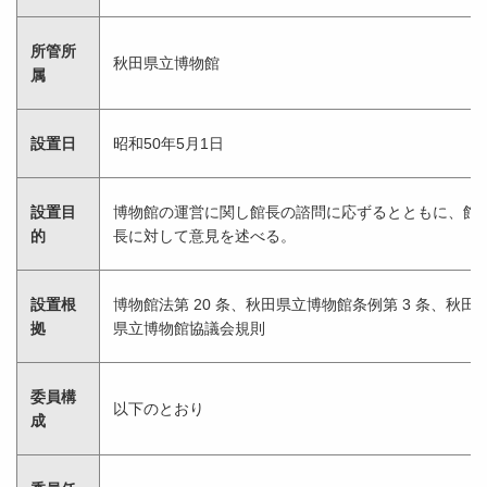
所管所
秋田県立博物館
属
設置日
昭和50年5月1日
設置目
博物館の運営に関し館長の諮問に応ずるとともに、館
的
長に対して意見を述べる。
設置根
博物館法第 20 条、秋田県立博物館条例第 3 条、秋田
拠
県立博物館協議会規則
委員構
以下のとおり
成