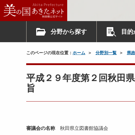
分野から探す
目的
このページの現在位置：
ホーム
分野別一覧
県
平成２９年度第２回秋田県
旨
審議会の名称
秋田県立図書館協議会