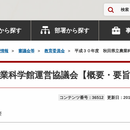
検索
から探す
部署から探す
政情報
審議会等
教育委員会
平成３０年度 秋田県立農業
業科学館運営協議会【概要・要
コンテンツ番号：36512
更新日：
20
要