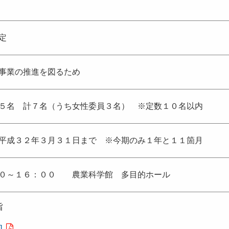
定
事業の推進を図るため
５名 計７名（うち女性委員３名） ※定数１０名以内
平成３２年３月３１日まで ※今期のみ１年と１１箇月
３０～１６：００ 農業科学館 多目的ホール
旨
]