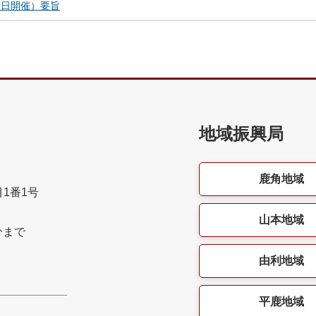
３日開催）要旨
地域振興局
鹿角地域
目1番1号
山本地域
分まで
由利地域
平鹿地域