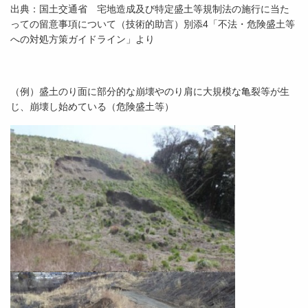
出典：国土交通省 宅地造成及び特定盛土等規制法の施行に当た
っての留意事項について（技術的助言）別添4「不法・危険盛土等
への対処方策ガイドライン」より
（例）盛土のり面に部分的な崩壊やのり肩に大規模な亀裂等が生
じ、崩壊し始めている（危険盛土等）