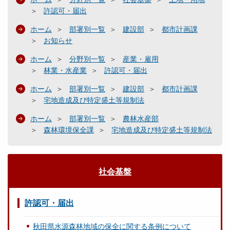
許認可・届出
ホーム
部署別一覧
建設部
都市計画課
お知らせ
ホーム
分野別一覧
産業・雇用
林業・水産業
許認可・届出
ホーム
部署別一覧
建設部
都市計画課
宅地造成及び特定盛土等規制法
ホーム
部署別一覧
農林水産部
森林環境保全課
宅地造成及び特定盛土等規制法
社会基盤
許認可・届出
秋田県水源森林地域の保全に関する条例について