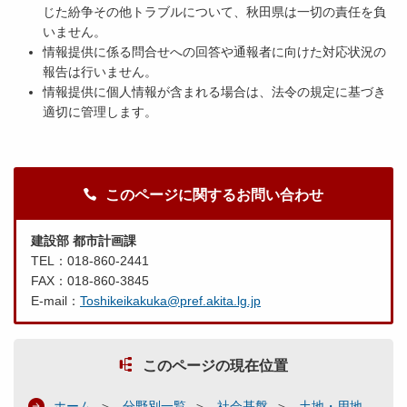
じた紛争その他トラブルについて、秋田県は一切の責任を負
いません。
情報提供に係る問合せへの回答や通報者に向けた対応状況の
報告は行いません。
情報提供に個人情報が含まれる場合は、法令の規定に基づき
適切に管理します。
このページに関するお問い合わせ
建設部 都市計画課
TEL：018-860-2441
FAX：018-860-3845
E-mail：
Toshikeikakuka@pref.akita.lg.jp
このページの現在位置
ホーム
分野別一覧
社会基盤
土地・用地