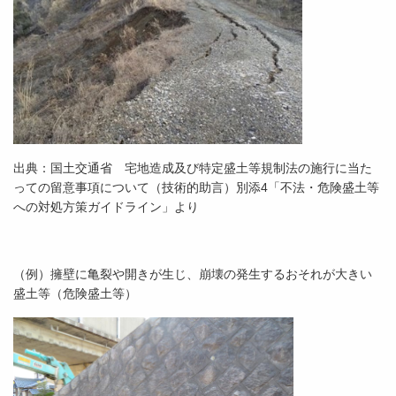
出典：国土交通省 宅地造成及び特定盛土等規制法の施行に当た
っての留意事項について（技術的助言）別添4「不法・危険盛土等
への対処方策ガイドライン」より
（例）擁壁に亀裂や開きが生じ、崩壊の発生するおそれが大きい
盛土等（危険盛土等）