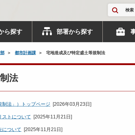
検索
から探す
部署から探す
設部
都市計画課
宅地造成及び特定盛土等規制法
制法
規制法」）トップページ
[
2026年03月23日
]
リストについて
[
2025年11月21日
]
先について
[
2025年11月21日
]