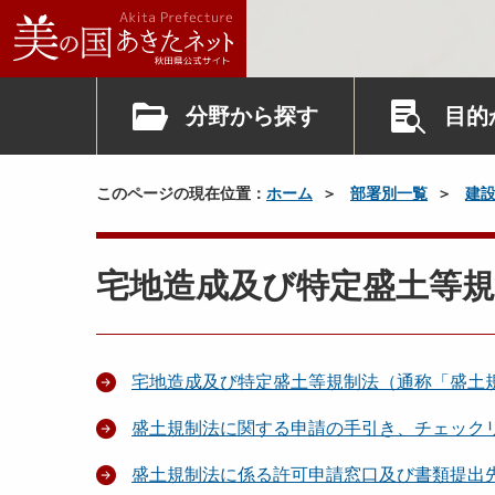
分野から探す
目的
このページの現在位置：
ホーム
部署別一覧
建
宅地造成及び特定盛土等規
宅地造成及び特定盛土等規制法（通称「盛土
盛土規制法に関する申請の手引き、チェック
盛土規制法に係る許可申請窓口及び書類提出