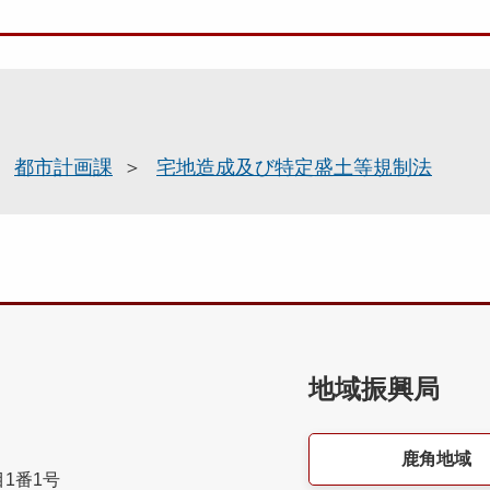
都市計画課
宅地造成及び特定盛土等規制法
地域振興局
鹿角地域
目1番1号