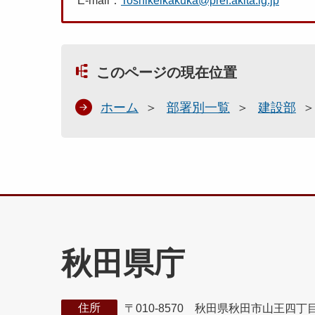
E-mail：
Toshikeikakuka@pref.akita.lg.jp
このページの現在位置
ホーム
部署別一覧
建設部
秋田県庁
住所
〒010-8570 秋田県秋田市山王四丁