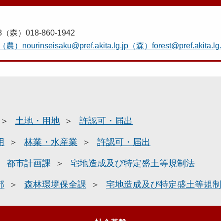
8（森）018-860-1942
（農）nourinseisaku@pref.akita.lg.jp（森）forest@pref.akita.lg.
土地・用地
許認可・届出
用
林業・水産業
許認可・届出
都市計画課
宅地造成及び特定盛土等規制法
部
森林環境保全課
宅地造成及び特定盛土等規