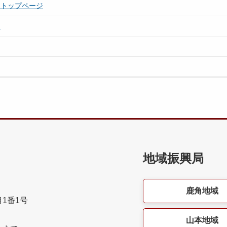
）トップページ
て
地域振興局
鹿角地域
目1番1号
山本地域