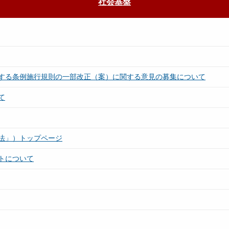
社会基盤
する条例施行規則の一部改正（案）に関する意見の募集について
て
法」）トップページ
トについて