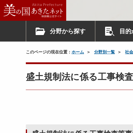
分野から探す
目的
このページの現在位置：
ホーム
分野別一覧
社
盛土規制法に係る工事検