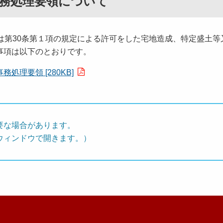
務処理要領について
は第30条第１項の規定による許可をした宅地造成、特定盛土等
事項は以下のとおりです。
理要領 [280KB]
要な場合があります。
ウィンドウで開きます。）