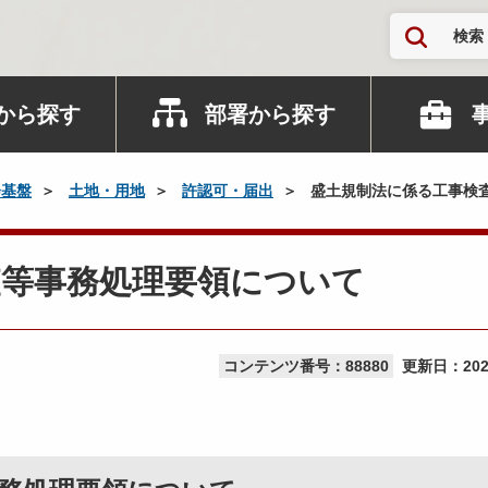
検索
から探す
部署から探す
会基盤
土地・用地
許認可・届出
盛土規制法に係る工事検
査等事務処理要領について
コンテンツ番号：88880
更新日：
20