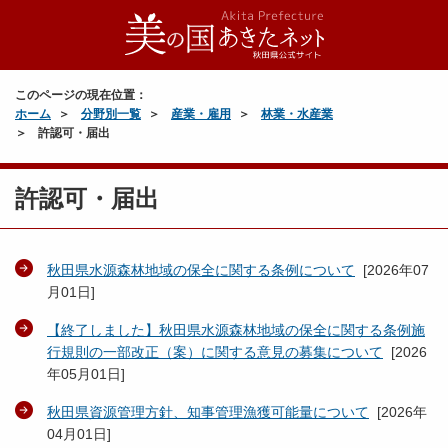
このページの現在位置：
ホーム
分野別一覧
産業・雇用
林業・水産業
許認可・届出
許認可・届出
秋田県水源森林地域の保全に関する条例について
[
2026年07
月01日
]
【終了しました】秋田県水源森林地域の保全に関する条例施
行規則の一部改正（案）に関する意見の募集について
[
2026
年05月01日
]
秋田県資源管理方針、知事管理漁獲可能量について
[
2026年
04月01日
]