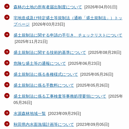
森林の土地の所有者届出制度について
[
2026年04月01日
]
宅地造成及び特定盛土等規制法（通称「盛土規制法」）トッ
プページ
[
2026年03月23日
]
盛土規制法に関する申請の手引き、チェックリストについて
[
2025年11月21日
]
盛土規制法に関する技術的基準について
[
2025年08月28日
]
危険な盛土等の通報について
[
2025年06月23日
]
盛土規制法に係る各種様式について
[
2025年05月26日
]
盛土規制法に係る手数料について
[
2025年05月26日
]
盛土規制法に係る工事検査等事務処理要領について
[
2025年
05月26日
]
水源森林地域一覧
[
2023年09月29日
]
秋田県内水面漁場計画等について
[
2023年09月05日
]