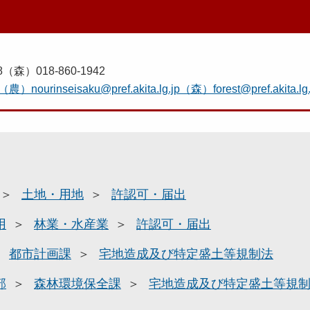
8（森）018-860-1942
（農）nourinseisaku@pref.akita.lg.jp（森）forest@pref.akita.lg.
土地・用地
許認可・届出
用
林業・水産業
許認可・届出
都市計画課
宅地造成及び特定盛土等規制法
部
森林環境保全課
宅地造成及び特定盛土等規