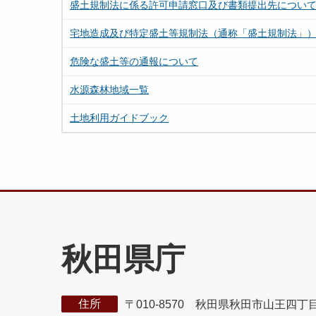
盛土規制法に係る許可申請窓口及び書類提出先につい
宅地造成及び特定盛土等規制法（通称「盛土規制法」
危険な盛土等の通報について
水源森林地域一覧
土地利用ガイドブック
秋田県庁
住所
〒010-8570 秋田県秋田市山王四丁