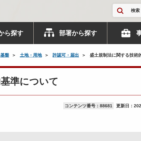
検索
から探す
部署から探す
会基盤
土地・用地
許認可・届出
盛土規制法に関する技術
的基準について
コンテンツ番号：88681
更新日：
20