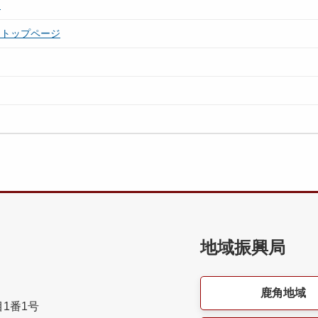
て
）トップページ
地域振興局
鹿角地域
目1番1号