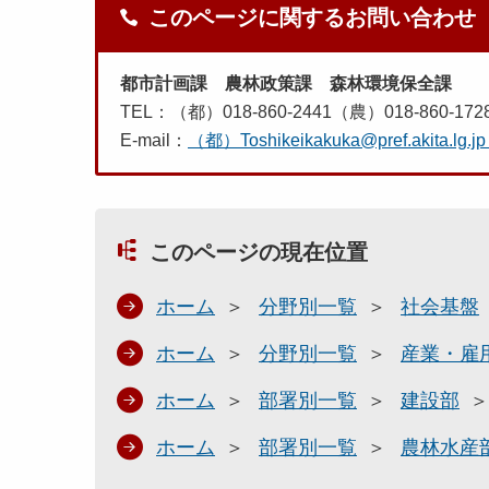
このページに関するお問い合わせ
都市計画課 農林政策課 森林環境保全課
TEL：（都）018-860-2441（農）018-860-172
E-mail：
（都）Toshikeikakuka@pref.akita.lg.jp
このページの現在位置
ホーム
分野別一覧
社会基盤
ホーム
分野別一覧
産業・雇
ホーム
部署別一覧
建設部
ホーム
部署別一覧
農林水産