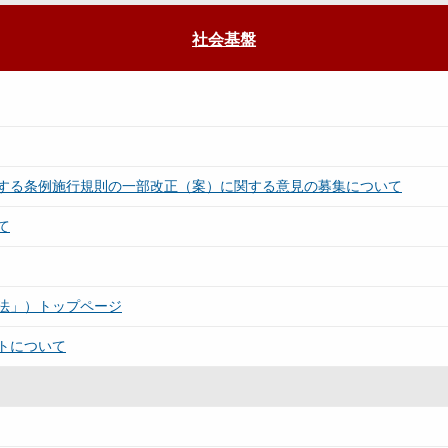
社会基盤
する条例施行規則の一部改正（案）に関する意見の募集について
て
法」）トップページ
トについて