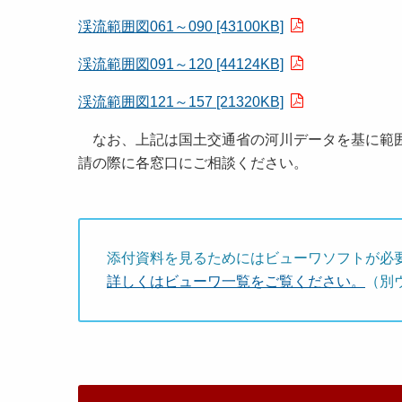
渓流範囲図061～090 [43100KB]
渓流範囲図091～120 [44124KB]
渓流範囲図121～157 [21320KB]
なお、上記は国土交通省の河川データを基に範囲
請の際に各窓口にご相談ください。
添付資料を見るためにはビューワソフトが必
詳しくはビューワ一覧をご覧ください。
（別