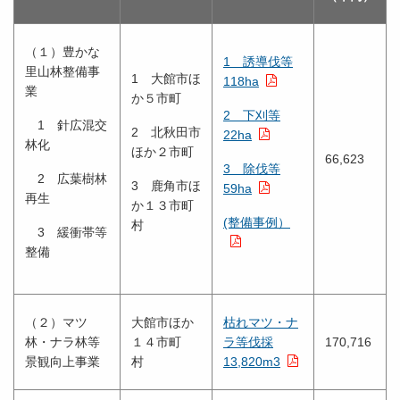
（１）豊かな
1 誘導伐等
里山林整備事
1 大館市ほ
118ha
業
か５市町
2 下刈等
1 針広混交
2 北秋田市
22ha
林化
ほか２市町
66,623
3 除伐等
2 広葉樹林
3 鹿角市ほ
59ha
再生
か１３市町
(整備事例）
村
3 緩衝帯等
整備
（２）マツ
大館市ほか
枯れマツ・ナ
林・ナラ林等
１４市町
ラ等伐採
170,716
景観向上事業
村
13,820m3