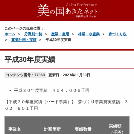
このページの現在位置：
ホーム
分野別一覧
産業・雇用
林業・水産業
森づくり税
事業計画・実績
平成30年度実績
平成30年度実績
コンテンツ番号：77960
更新日：
2023年11月30日
平成３０年度実績 ４５４，００６千円
【平成３０年度実績（ハード事業）】 森づくり事業費実績額 ３
６２，９５１千円
実績額
事業名
計画箇所
実績数量
（千円）