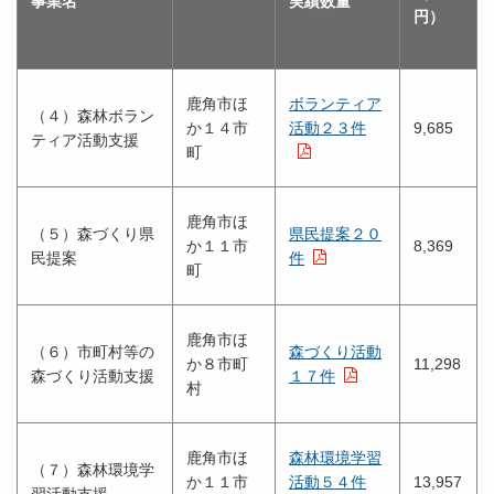
事業名
実績数量
円）
鹿角市ほ
ボランティア
（４）森林ボラン
か１４市
活動２３件
9,685
ティア活動支援
町
鹿角市ほ
（５）森づくり県
県民提案２０
か１１市
8,369
民提案
件
町
鹿角市ほ
（６）市町村等の
森づくり活動
か８市町
11,298
森づくり活動支援
１７件
村
鹿角市ほ
森林環境学習
（７）森林環境学
か１１市
活動５４件
13,957