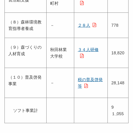
習活動支援
町村
（８）森林環境教
－
２８人
778
育指導者養成
（９）森づくりの
秋田林業
３４人研修
18,820
人材育成
大学校
（１０）普及啓発
税の普及啓発
－
28,148
事業
等
9
ソフト事業計
１,055