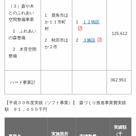
（３）森や木
とのふれあい
1 鹿角市ほ
空間整備事業
か１１市町
1
１２地区
村
1 ふれあい
125,612
の森整備
2 秋田市ほ
2
３施設
か２市
2 木育空間
整備
362,951
ハード事業計
【平成３０年度実績（ソフト事業）】 森づくり推進事業費実績
額 ９１，０５５千円
実績額
実施箇所
（千