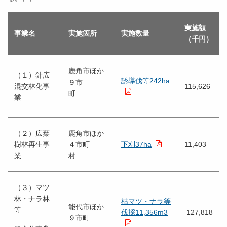
実施額
事業名
実施箇所
実施数量
（千円）
鹿角市ほか
（１）針広
誘導伐等242ha
９市
混交林化事
115,626
町
業
（２）広葉
鹿角市ほか
樹林再生事
４市町
下刈37ha
11,403
業
村
（３）マツ
林・ナラ林
枯マツ・ナラ等
能代市ほか
等
伐採11,356m3
127,818
９市町