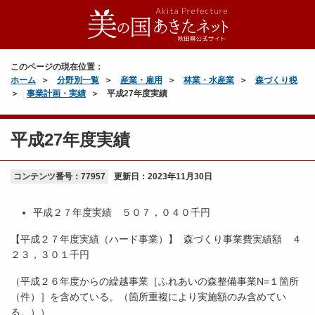
このページの現在位置：
ホーム
分野別一覧
産業・雇用
林業・水産業
森づくり税
事業計画・実績
平成27年度実績
平成27年度実績
コンテンツ番号：77957
更新日：
2023年11月30日
平成２７年度実績 ５０７，０４０千円
【平成２７年度実績（ハード事業）】 森づくり事業費実績額 ４
２３，３０１千円
（平成２６年度からの繰越事業［ふれあいの森整備事業N=１箇所
（件）］を含めている。（箇所重複により実施額のみ含めてい
る。））