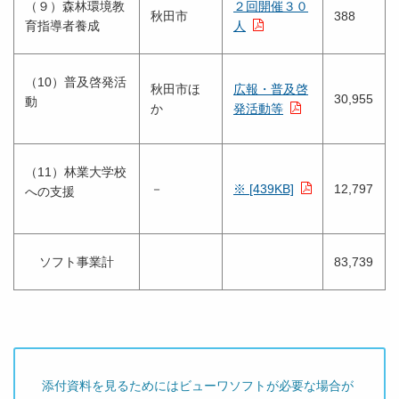
（９）森林環境教
２回開催３０
秋田市
388
育指導者養成
人
（10）普及啓発活
秋田市ほ
広報・普及啓
30,955
動
か
発活動等
（11）林業大学校
－
※ [439KB]
12,797
への支援
ソフト事業計
83,739
添付資料を見るためにはビューワソフトが必要な場合が