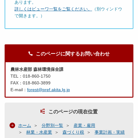
あります。
詳しくはビューワ一覧をご覧ください。
（別ウィンドウ
で開きます。）
このページに関するお問い合わせ
農林水産部 森林環境保全課
TEL：018-860-1750
FAX：018-860-3899
E-mail：
forest@pref.akita.lg.jp
このページの現在位置
ホーム
分野別一覧
産業・雇用
林業・水産業
森づくり税
事業計画・実績