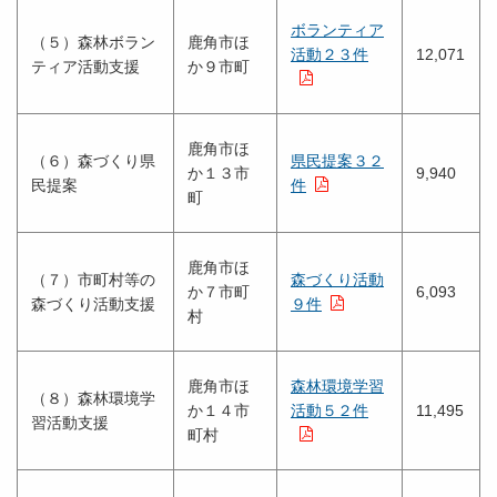
ボランティア
（５）森林ボラン
鹿角市ほ
活動２３件
12,071
ティア活動支援
か９市町
鹿角市ほ
（６）森づくり県
県民提案３２
か１３市
9,940
民提案
件
町
鹿角市ほ
（７）市町村等の
森づくり活動
か７市町
6,093
森づくり活動支援
９件
村
鹿角市ほ
森林環境学習
（８）森林環境学
か１４市
活動５２件
11,495
習活動支援
町村