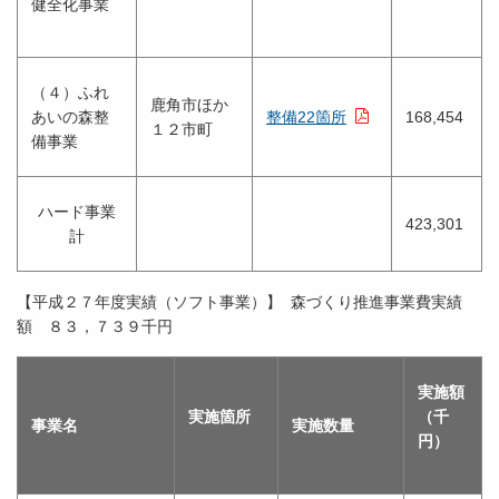
健全化事業
（４）ふれ
鹿角市ほか
あいの森整
整備22箇所
168,454
１２市町
備事業
ハード事業
423,301
計
【平成２７年度実績（ソフト事業）】 森づくり推進事業費実績
額 ８３，７３９千円
実施額
実施箇所
（千
事業名
実施数量
円）