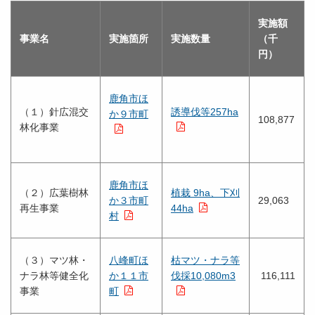
実施額
事業名
実施箇所
実施数量
（千
円）
鹿角市ほ
（１）針広混交
誘導伐等257ha
か９市町
108,877
林化事業
鹿角市ほ
（２）広葉樹林
植栽 9ha、下刈
か３市町
29,063
再生事業
44ha
村
（３）マツ林・
八峰町ほ
枯マツ・ナラ等
ナラ林等健全化
か１１市
伐採10,080m3
116,111
事業
町