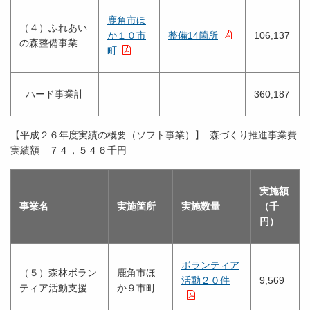
鹿角市ほ
（４）ふれあい
か１０市
整備14箇所
106,137
の森整備事業
町
ハード事業計
360,187
【平成２６年度実績の概要（ソフト事業）】 森づくり推進事業費
実績額 ７４，５４６千円
実施額
事業名
実施箇所
実施数量
（千
円）
ボランティア
（５）森林ボラン
鹿角市ほ
活動２０件
9,569
ティア活動支援
か９市町