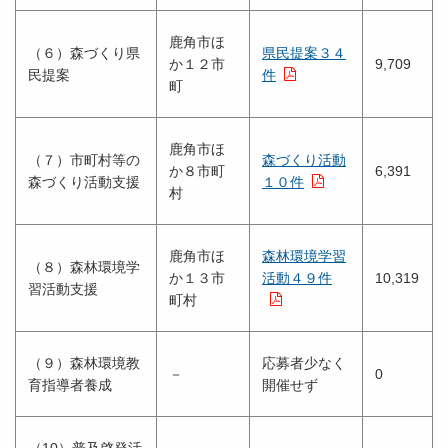
鹿角市ほ
（６）森づくり県
県民提案３４
か１２市
9,709
民提案
件
町
鹿角市ほ
（７）市町村等の
森づくり活動
か８市町
6,391
森づくり活動支援
１０件
村
鹿角市ほ
森林環境学習
（８）森林環境学
か１３市
活動４９件
10,319
習活動支援
町村
（９）森林環境教
応募者少なく
－
0
育指導者養成
開催せず