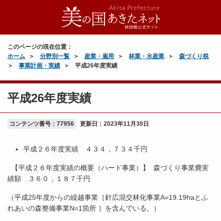
このページの現在位置：
ホーム
分野別一覧
産業・雇用
林業・水産業
森づくり税
事業計画・実績
平成26年度実績
平成26年度実績
コンテンツ番号：77956
更新日：
2023年11月30日
平成２６年度実績 ４３４，７３４千円
【平成２６年度実績の概要（ハード事業）】 森づくり事業費実
績額 ３６０，１８７千円
（平成25年度からの繰越事業［針広混交林化事業A=19.19haとふ
れあいの森整備事業N=1箇所 ］を含んでいる。）