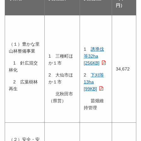
円）
（１）豊かな里
1
誘導伐
山林整備事業
1 三種町ほ
等32ha
1 針広混交
か１市
[256KB]
34,672
林化
2 大仙市ほ
2
下刈等
2 広葉樹林
か１市
13ha
再生
[99KB]
北秋田市
（県営）
苗畑維
持管理
（２）安全・安