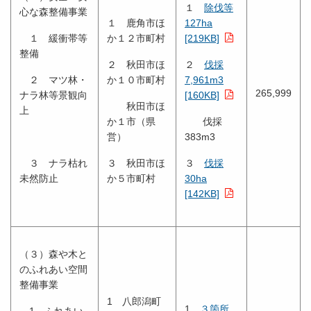
１
除伐等
心な森整備事業
１ 鹿角市ほ
127ha
１ 緩衝帯等
か１２市町村
[219KB]
整備
２ 秋田市ほ
２
伐採
２ マツ林・
か１０市町村
7,961m3
265,999
ナラ林等景観向
[160KB]
秋田市ほ
上
か１市（県
伐採
営）
383m3
３ ナラ枯れ
３ 秋田市ほ
３
伐採
未然防止
か５市町村
30ha
[142KB]
（３）森や木と
のふれあい空間
整備事業
1 八郎潟町
1
３箇所