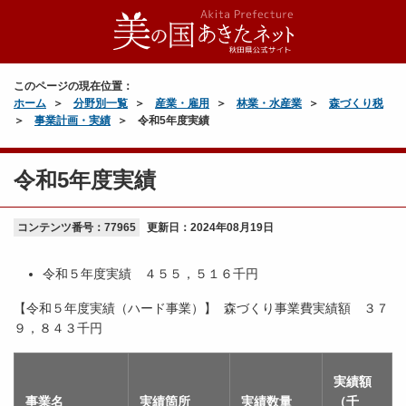
このページの現在位置：
ホーム
分野別一覧
産業・雇用
林業・水産業
森づくり税
事業計画・実績
令和5年度実績
令和5年度実績
コンテンツ番号：77965
更新日：
2024年08月19日
令和５年度実績 ４５５，５１６千円
【令和５年度実績（ハード事業）】 森づくり事業費実績額 ３７
９，８４３千円
実績額
事業名
実績箇所
実績数量
（千