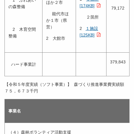
1 ふれあい
ほか２市
[174KB]
の森整備
79,172
能代市ほ
２箇所
か１市（県
営）
2
１施設
2 木育空間
[125KB]
整備
2 大館市
379,843
ハード事業計
【令和５年度実績（ソフト事業）】 森づくり推進事業費実績額
７５，６７３千円
事業名
（４）森林ボランティア活動支援