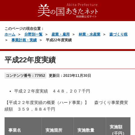
このページの現在位置：
ホーム
分野別一覧
産業・雇用
林業・水産業
森づくり税
事業計画・実績
平成22年度実績
平成22年度実績
コンテンツ番号：77952
更新日：
2023年11月30日
平成２２年度実績 ４４８，２０７千円
【平成２２年度実績の概要（ハード事業）】 森づくり事業費実
績額 ３５９，８８４千円
実施額
事業名
実施箇所
実施数量
（千円）