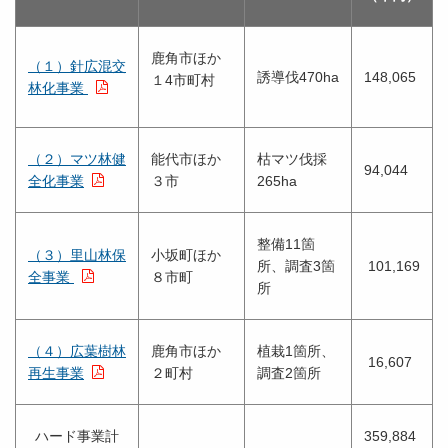
鹿角市ほか
（１）針広混交
誘導伐470ha
148,065
１4市町村
林化事業
（２）マツ林健
能代市ほか
枯マツ伐採
94,044
全化事業
３市
265ha
整備11箇
（３）里山林保
小坂町ほか
所、調査3箇
101,169
全事業
８市町
所
（４）広葉樹林
鹿角市ほか
植栽1箇所、
16,607
再生事業
２町村
調査2箇所
ハード事業計
359,884