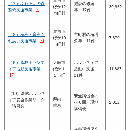
鹿角市
（７）ふれあいの森
施設の修繕
ほか12
30,952
整備支援事業
等 17件
市町村
鹿角市
（８）植樹・育樹ふ
市町村の植樹
ほか10
7,670
れあい支援事業
祭等 11件
市町村
（９）森林ボランテ
大館市
ボランティア
ィア活動支援事業
ほか１
活動の支援
11,887
１市町
21件
（10）森林ボランテ
安全講習会の
県内３
ィア安全作業リーダ
べ６回、現地
2,012
箇所
ー講習会
講習会
森林環境保全