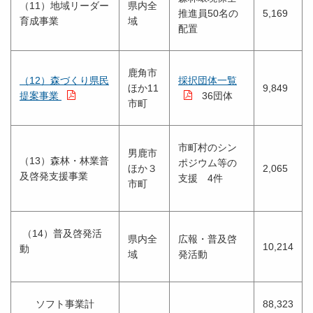
（11）地域リーダー
県内全
推進員50名の
5,169
育成事業
域
配置
鹿角市
（12）森づくり県民
採択団体一覧
ほか11
9,849
提案事業
36団体
市町
市町村のシン
男鹿市
（13）森林・林業普
ポジウム等の
ほか３
2,065
及啓発支援事業
支援 4件
市町
（14）普及啓発活
県内全
広報・普及啓
10,214
動
域
発活動
ソフト事業計
88,323