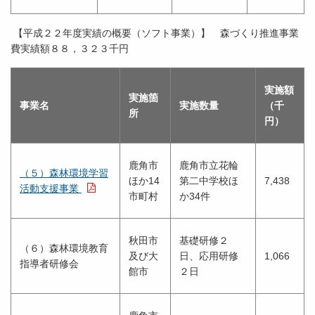
【平成２２年度実績の概要（ソフト事業）】 森づくり推進事業
費実績額８８，３２３千円
実施額
実施箇
事業名
実施数量
（千
所
円）
鹿角市
鹿角市立花輪
（５）森林環境学習
ほか14
第二中学校ほ
7,438
活動支援事業
市町村
か34件
秋田市
基礎研修２
（６）森林環境教育
及び大
日、応用研修
1,066
指導者研修会
館市
２日