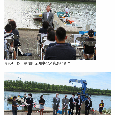
写真4：秋田県猿田副知事の来賓あいさつ