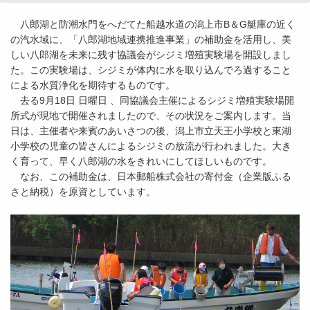
八郎湖と防潮水門をへだてた船越水道の潟上市B＆G艇庫の近く
の汽水域に、「八郎湖地域連携推進事業」の補助金を活用し、美
しい八郎湖を未来に残す協議会がシジミ増殖実験場を開設しまし
た。この実験場は、シジミが体内に水を取り込んでろ過すること
による水質浄化を期待するものです。
去る9月18日 日曜日 、同協議会主催によるシジミ増殖実験場開
所式が現地で開催されましたので、その状況をご案内します。当
日は、主催者や来賓のあいさつの後、潟上市立天王小学校と東湖
小学校の児童の皆さんによるシジミの放流が行われました。大き
く育って、早く八郎湖の水をきれいにしてほしいものです。
なお、この補助金は、日本郵船株式会社の寄付金（企業版ふる
さと納税）を原資としています。