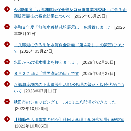
令和8年度「八郎湖環境保全普及啓発推進業務委託」に係る企
画提案競技の審査結果について
[
2026年05月29日
]
令和８年度「無落水移植栽培展示ほ」を設置しました
[
2026
年05月01日
]
「八郎湖に係る湖沼水質保全計画（第４期）」の策定につい
て
[
2026年03月27日
]
水田からの濁水排出を抑えましょう
[
2026年02月16日
]
８月２７日は「世界湖沼の日」です
[
2025年08月27日
]
八郎湖流域内の下水道等生活排水処理の普及・接続状況につ
いて
[
2023年07月11日
]
秋田市のショッピングモールにミニ八郎湖ができました
[
2022年10月26日
]
【補助金活用事業の紹介】秋田大学理工学研究科景山研究室
[
2022年10月05日
]