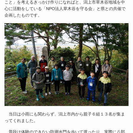
こと」を考えるきっかけ作りになればと、潟上市草木谷地域を中
心に活動をしている「NPO法人草木谷を守る会」と県との共催で
企画したものです。
当日は小雨にも関わらず、潟上市内から親子６組１３名が集ま
ってくれました。
普段は体験のできない防潮水門を歩いて渡ったり、実際に八郎