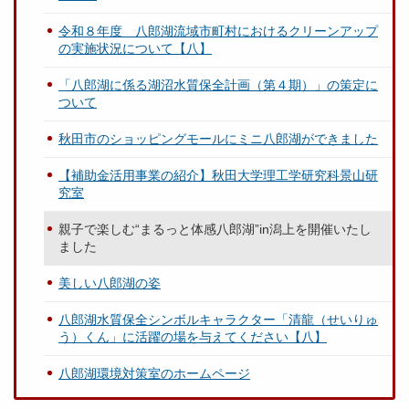
令和８年度 八郎湖流域市町村におけるクリーンアップ
の実施状況について【八】
「八郎湖に係る湖沼水質保全計画（第４期）」の策定に
ついて
秋田市のショッピングモールにミニ八郎湖ができました
【補助金活用事業の紹介】秋田大学理工学研究科景山研
究室
親子で楽しむ“まるっと体感八郎湖”in潟上を開催いたし
ました
美しい八郎湖の姿
八郎湖水質保全シンボルキャラクター「清龍（せいりゅ
う）くん」に活躍の場を与えてください【八】
八郎湖環境対策室のホームページ