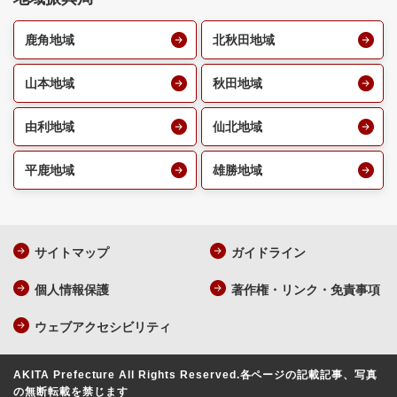
鹿角地域
北秋田地域
山本地域
秋田地域
由利地域
仙北地域
平鹿地域
雄勝地域
サイトマップ
ガイドライン
個人情報保護
著作権・リンク・免責事項
ウェブアクセシビリティ
AKITA Prefecture All Rights Reserved.
各ページの記載記事、写真
の無断転載を禁じます