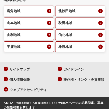
鹿角地域
北秋田地域
山本地域
秋田地域
由利地域
仙北地域
平鹿地域
雄勝地域
サイトマップ
ガイドライン
個人情報保護
著作権・リンク・免責事項
ウェブアクセシビリティ
AKITA Prefecture All Rights Reserved.
各ページの記載記事、写真
の無断転載を禁じます