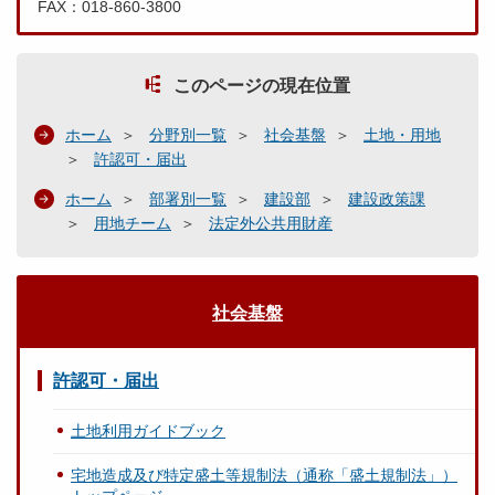
FAX：018-860-3800
このページの現在位置
ホーム
分野別一覧
社会基盤
土地・用地
許認可・届出
ホーム
部署別一覧
建設部
建設政策課
用地チーム
法定外公共用財産
社会基盤
許認可・届出
土地利用ガイドブック
宅地造成及び特定盛土等規制法（通称「盛土規制法」）