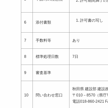
許可期間満了の
許可書の写し
6
添付書類
7
手数料等
あり
8
標準処理日数
7日
9
審査基準
秋田県 建設部 建設
10
問い合わせ窓口
〒010－8570（県
電話018-860-2421 F