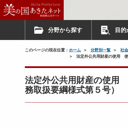
分野から探す
目的
このページの現在位置：
ホーム
分野別一覧
社
法定外公共用財産の使用 使
法定外公共用財産の使用 
務取扱要綱様式第５号）