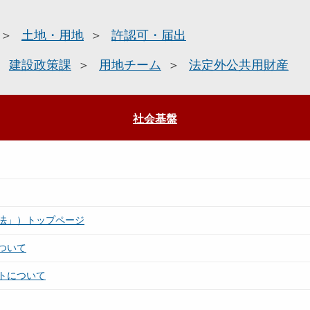
土地・用地
許認可・届出
建設政策課
用地チーム
法定外公共用財産
社会基盤
法」）トップページ
ついて
トについて