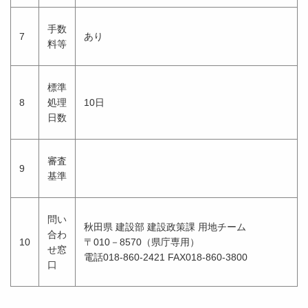
手数
7
あり
料等
標準
8
処理
10日
日数
審査
9
基準
問い
秋田県 建設部 建設政策課 用地チーム
合わ
10
〒010－8570（県庁専用）
せ窓
電話018-860-2421 FAX018-860-3800
口