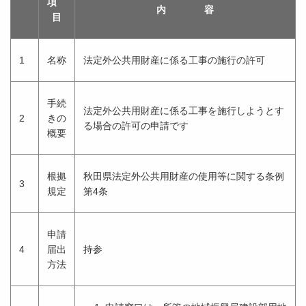
項
内 容
目
1
名称
法定外公共用財産に係る工事の施行の許可
手続
法定外公共用財産に係る工事を施行しようとす
2
きの
る場合の許可の申請です
概要
根拠
秋田県法定外公共用財産の使用等に関する条例
3
規定
第4条
申請
4
届出
持参
方法