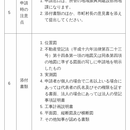
申請窓口は、所管の地域振興局建設部用地
申請
課になります。
時の
5
添付書類のほか、市町村長の意見書を添え
注意
て提出してください。
点
位置図
不動産登記法（平成十六年法律第百二十三
号）第十四条第一項の地図又は同条第四項
の地図に準ずる図面の写しに申請地を明示
したもの
実測図
添付
申請者が個人の場合で二名以上いる場合に
6
書類
あっては代表者の氏名及びその権限を証す
る書面、法人の場合にあっては法人の登記
事項証明書
工事計画説明書
平面図、縦断図及び横断図
その他知事が認める書類