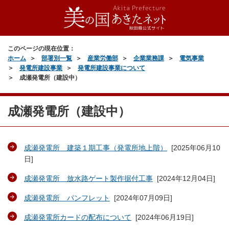
このページの現在位置：
ホーム
部署別一覧
産業労働部
企業業務課
電気事業
発電所建設事業
発電所建設事業について
成瀬発電所（建設中）
成瀬発電所（建設中）
成瀬発電所 建築１期工事（発電所地上階）
[
2025年06月10
日
]
成瀬発電所 放水路ゲート製作据付工事
[
2024年12月04日
]
成瀬発電所 パンフレット
[
2024年07月09日
]
成瀬発電所カードの配布について
[
2024年06月19日
]