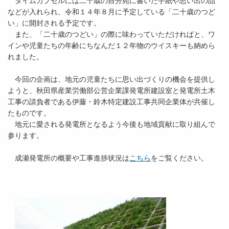
タイムカプセルには二十歳の自分宛に書いた手紙や思い出の品
などが入れられ、令和１４年８月に予定している「二十歳のつど
い」に開封される予定です。
また、「二十歳のつどい」の際に味わっていただければと、ワ
インや児童たちの年齢にちなんだ１２年物のウイスキーも納めら
れました。
今回の企画は、地元の児童たちに思い出づくりの機会を提供し
ようと、秋田県産業労働部公営企業課発電所建設室と発電所土木
工事の請負者である伊藤・鈴木特定建設工事共同企業体が共催し
たものです。
地元に愛される発電所となるよう今後も地域貢献に取り組んで
参ります。
成瀬発電所の概要や工事進捗状況は
こちら
をご覧ください。