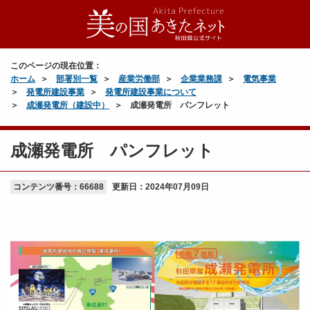
このページの現在位置：
ホーム
部署別一覧
産業労働部
企業業務課
電気事業
発電所建設事業
発電所建設事業について
成瀬発電所（建設中）
成瀬発電所 パンフレット
成瀬発電所 パンフレット
コンテンツ番号：66688
更新日：
2024年07月09日