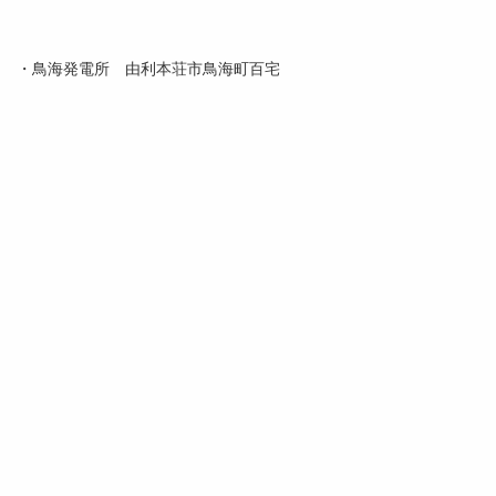
・鳥海発電所 由利本荘市鳥海町百宅