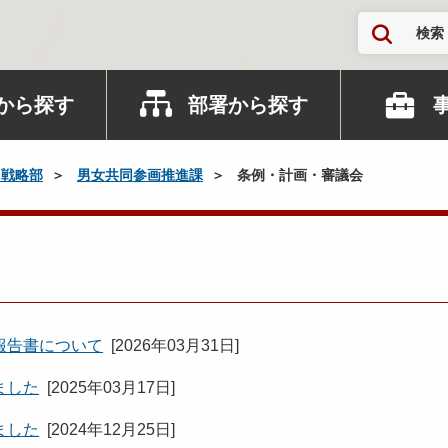
検索
から探す
部署から探す
口戦略部
男女共同参画推進課
条例・計画・審議会
報告書について
[
2026年03月31日
]
ました
[
2025年03月17日
]
ました
[
2024年12月25日
]