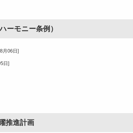
ハーモニー条例）
08月06日
]
05日
]
躍推進計画