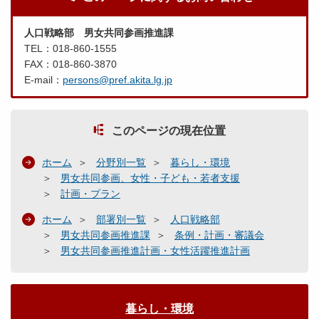
人口戦略部 男女共同参画推進課
TEL：018-860-1555
FAX：018-860-3870
E-mail：
persons@pref.akita.lg.jp
このページの現在位置
ホーム
分野別一覧
暮らし・環境
男女共同参画、女性・子ども・若者支援
計画・プラン
ホーム
部署別一覧
人口戦略部
男女共同参画推進課
条例・計画・審議会
男女共同参画推進計画・女性活躍推進計画
暮らし・環境