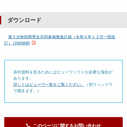
ダウンロード
第５次秋田県男女共同参画推進計画（令和４年１２月一部改
訂） [2069KB]
添付資料を見るためにはビューワソフトが必要な場合が
あります。
詳しくはビューワ一覧をご覧ください。
（別ウィンドウ
で開きます。）
このページに関するお問い合わせ