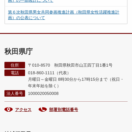
画）の一部改訂について
第６次秋田県男女共同参画推進計画（秋田県女性活躍推進計
画）の公表について
秋田県庁
住所
〒010-8570 秋田県秋田市山王四丁目1番1号
電話
018-860-1111（代表）
月曜日～金曜日 8時30分から17時15分まで
（祝日・
年末年始を除く）
法人番号
1000020050008
アクセス
部署別電話番号