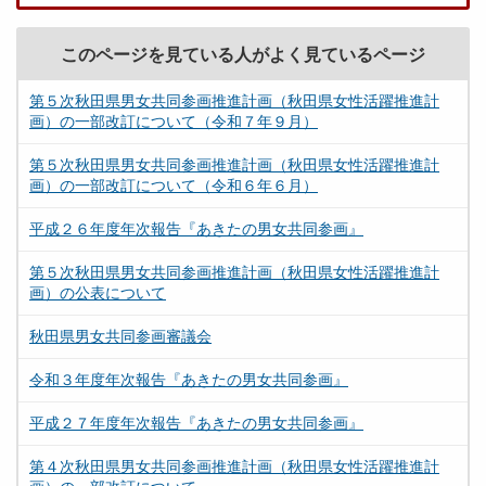
このページを見ている人がよく見ているページ
第５次秋田県男女共同参画推進計画（秋田県女性活躍推進計
画）の一部改訂について（令和７年９月）
第５次秋田県男女共同参画推進計画（秋田県女性活躍推進計
画）の一部改訂について（令和６年６月）
平成２６年度年次報告『あきたの男女共同参画』
第５次秋田県男女共同参画推進計画（秋田県女性活躍推進計
画）の公表について
秋田県男女共同参画審議会
令和３年度年次報告『あきたの男女共同参画』
平成２７年度年次報告『あきたの男女共同参画』
第４次秋田県男女共同参画推進計画（秋田県女性活躍推進計