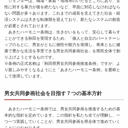
ジェンダーは、職場・家庭・地域等のいたるところにあり、女
性に対する暴力が後を絶たないなど、早急に対応しなければなら
ない問題が多々あります。これまでの成長を支えてきた社会・経
済システムは大きな転換期を迎えており、新たなシステムの創造
が必要とされております。
あきたハーモニー条例は、生きがいをもって、安心して暮らす
ことができる秋田を実現するため、「個人と自立のパートナーシ
ップのもとに、男女がともに個性や能力を発揮し、将来ともに健
康で豊かな生活を享受できる男女共同参画社会」を県民全体で創
り上げようとするものです。
※条例の正式名称は「秋田県男女共同参画推進条例」ですが、よ
り親しみやすくなるようにと「あきたハーモニー条例」を愛称と
して使用しています。
男女共同参画社会を目指す７つの基本方針
あきたハーモニー条例では、男女共同参画を推進するための基
本的な指針を定めています。この指針を私たち全てが理解し、一
つ一つ実践していくことが、男女共同参画を県全体で進めていく
ことにつながります。