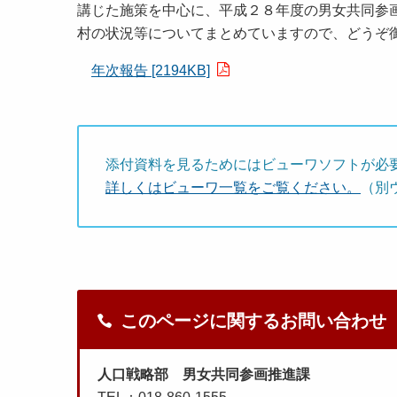
講じた施策を中心に、平成２８年度の男女共同参
村の状況等についてまとめていますので、どうぞ
年次報告 [2194KB]
添付資料を見るためにはビューワソフトが必
詳しくはビューワ一覧をご覧ください。
（別
このページに関するお問い合わせ
人口戦略部 男女共同参画推進課