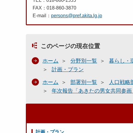
TEL：018-860-1555
FAX：018-860-3870
E-mail：
persons@pref.akita.lg.jp
このページの現在位置
ホーム
分野別一覧
暮らし・
計画・プラン
ホーム
部署別一覧
人口戦略
年次報告「あきたの男女共同参画
計画・プラン