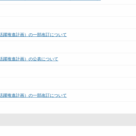
活躍推進計画）の一部改訂について
活躍推進計画）の公表について
活躍推進計画）の一部改訂について