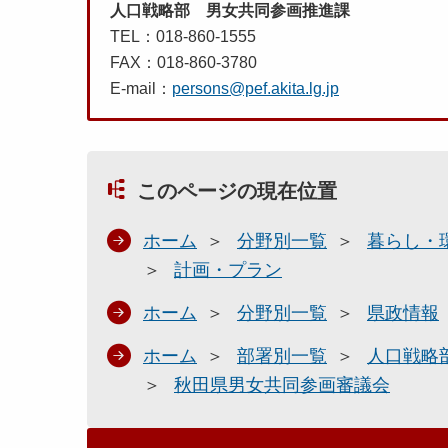
人口戦略部 男女共同参画推進課
TEL：018-860-1555
FAX：018-860-3780
E-mail：
persons@pef.akita.lg.jp
このページの現在位置
ホーム
分野別一覧
暮らし・
計画・プラン
ホーム
分野別一覧
県政情報
ホーム
部署別一覧
人口戦略
秋田県男女共同参画審議会