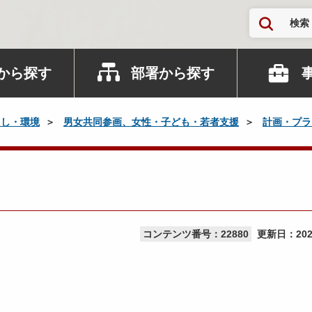
検索
から探す
部署から探す
らし・環境
男女共同参画、女性・子ども・若者支援
計画・プラ
コンテンツ番号：22880
更新日：
20