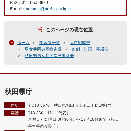
FAX：018-860-3870
E-mail：
persons@pref.akita.lg.jp
このページの現在位置
ホーム
部署別一覧
人口戦略部
男女共同参画推進課
条例・計画・審議会
秋田県男女共同参画審議会
秋田県庁
住所
〒010-8570 秋田県秋田市山王四丁目1番1号
電話
018-860-1111（代表）
月曜日～金曜日 8時30分から17時15分まで
（祝日・
年末年始を除く）