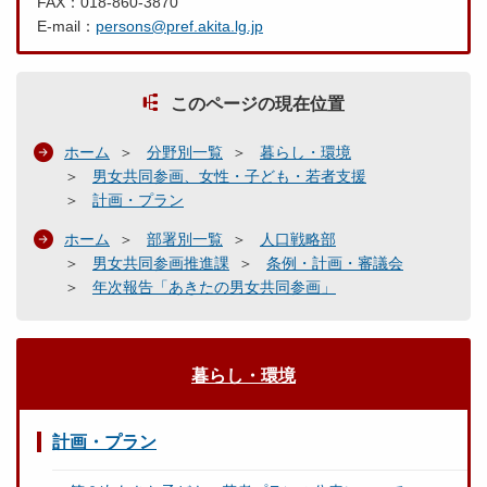
FAX：018-860-3870
E-mail：
persons@pref.akita.lg.jp
このページの現在位置
ホーム
分野別一覧
暮らし・環境
男女共同参画、女性・子ども・若者支援
計画・プラン
ホーム
部署別一覧
人口戦略部
男女共同参画推進課
条例・計画・審議会
年次報告「あきたの男女共同参画」
暮らし・環境
計画・プラン