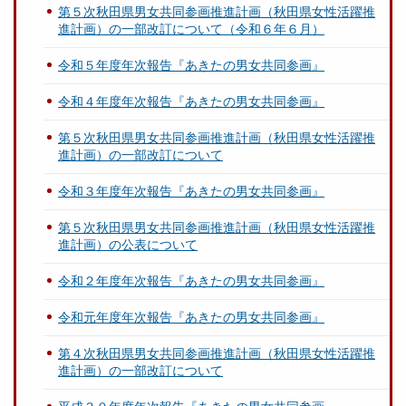
第５次秋田県男女共同参画推進計画（秋田県女性活躍推
進計画）の一部改訂について（令和６年６月）
令和５年度年次報告『あきたの男女共同参画』
令和４年度年次報告『あきたの男女共同参画』
第５次秋田県男女共同参画推進計画（秋田県女性活躍推
進計画）の一部改訂について
令和３年度年次報告『あきたの男女共同参画』
第５次秋田県男女共同参画推進計画（秋田県女性活躍推
進計画）の公表について
令和２年度年次報告『あきたの男女共同参画』
令和元年度年次報告『あきたの男女共同参画』
第４次秋田県男女共同参画推進計画（秋田県女性活躍推
進計画）の一部改訂について