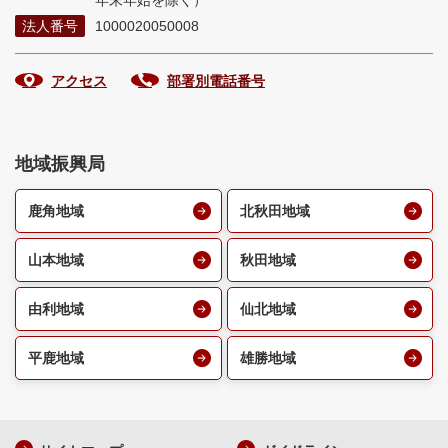
年末年始を除く）
法人番号
1000020050008
アクセス
部署別電話番号
地域振興局
鹿角地域
北秋田地域
山本地域
秋田地域
由利地域
仙北地域
平鹿地域
雄勝地域