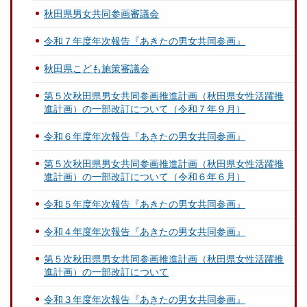
秋田県男女共同参画審議会
令和７年度年次報告『あきたの男女共同参画』
秋田県こども施策審議会
第５次秋田県男女共同参画推進計画（秋田県女性活躍推
進計画）の一部改訂について（令和７年９月）
令和６年度年次報告『あきたの男女共同参画』
第５次秋田県男女共同参画推進計画（秋田県女性活躍推
進計画）の一部改訂について（令和６年６月）
令和５年度年次報告『あきたの男女共同参画』
令和４年度年次報告『あきたの男女共同参画』
第５次秋田県男女共同参画推進計画（秋田県女性活躍推
進計画）の一部改訂について
令和３年度年次報告『あきたの男女共同参画』