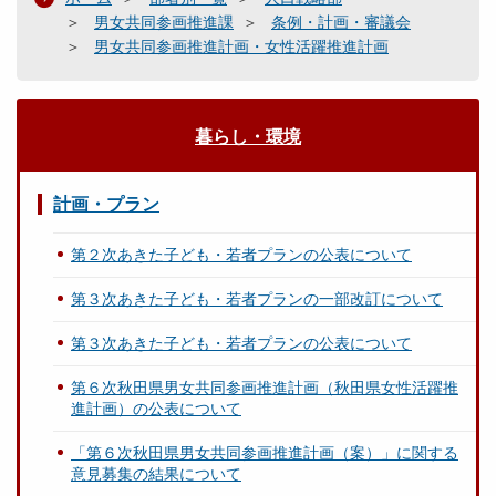
男女共同参画推進課
条例・計画・審議会
男女共同参画推進計画・女性活躍推進計画
暮らし・環境
計画・プラン
第２次あきた子ども・若者プランの公表について
第３次あきた子ども・若者プランの一部改訂について
第３次あきた子ども・若者プランの公表について
第６次秋田県男女共同参画推進計画（秋田県女性活躍推
進計画）の公表について
「第６次秋田県男女共同参画推進計画（案）」に関する
意見募集の結果について