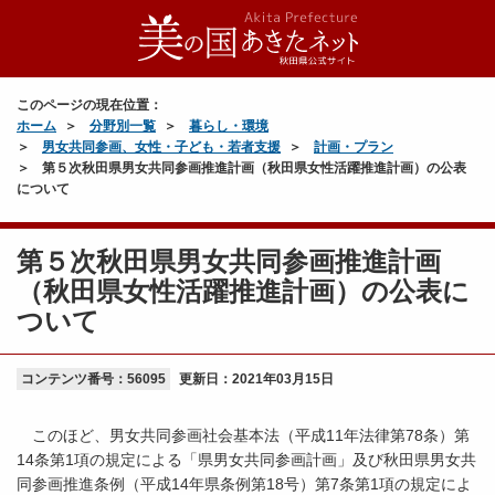
このページの現在位置：
ホーム
分野別一覧
暮らし・環境
男女共同参画、女性・子ども・若者支援
計画・プラン
第５次秋田県男女共同参画推進計画（秋田県女性活躍推進計画）の公表
について
第５次秋田県男女共同参画推進計画
（秋田県女性活躍推進計画）の公表に
ついて
コンテンツ番号：56095
更新日：
2021年03月15日
このほど、男女共同参画社会基本法（平成11年法律第78条）第
14条第1項の規定による「県男女共同参画計画」及び秋田県男女共
同参画推進条例（平成14年県条例第18号）第7条第1項の規定によ