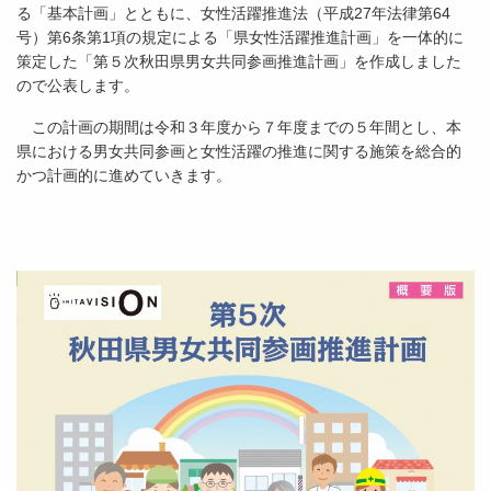
る「基本計画」とともに、女性活躍推進法（平成27年法律第64
号）第6条第1項の規定による「県女性活躍推進計画」を一体的に
策定した「第５次秋田県男女共同参画推進計画」を作成しました
ので公表します。
この計画の期間は令和３年度から７年度までの５年間とし、本
県における男女共同参画と女性活躍の推進に関する施策を総合的
かつ計画的に進めていきます。