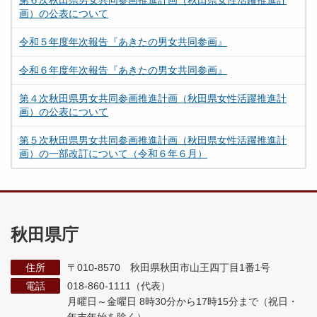
第６次秋田県男女共同参画推進計画（秋田県女性活躍推進計
画）の公表について
令和５年度年次報告『あきたの男女共同参画』
令和６年度年次報告『あきたの男女共同参画』
第４次秋田県男女共同参画推進計画（秋田県女性活躍推進計
画）の公表について
第５次秋田県男女共同参画推進計画（秋田県女性活躍推進計
画）の一部改訂について（令和６年６月）
秋田県庁
住所
〒010-8570 秋田県秋田市山王四丁目1番1号
電話
018-860-1111（代表）
月曜日～金曜日 8時30分から17時15分まで
（祝日・