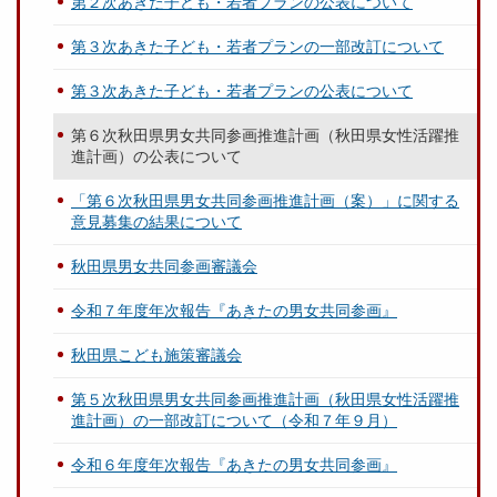
第２次あきた子ども・若者プランの公表について
第３次あきた子ども・若者プランの一部改訂について
第３次あきた子ども・若者プランの公表について
第６次秋田県男女共同参画推進計画（秋田県女性活躍推
進計画）の公表について
「第６次秋田県男女共同参画推進計画（案）」に関する
意見募集の結果について
秋田県男女共同参画審議会
令和７年度年次報告『あきたの男女共同参画』
秋田県こども施策審議会
第５次秋田県男女共同参画推進計画（秋田県女性活躍推
進計画）の一部改訂について（令和７年９月）
令和６年度年次報告『あきたの男女共同参画』