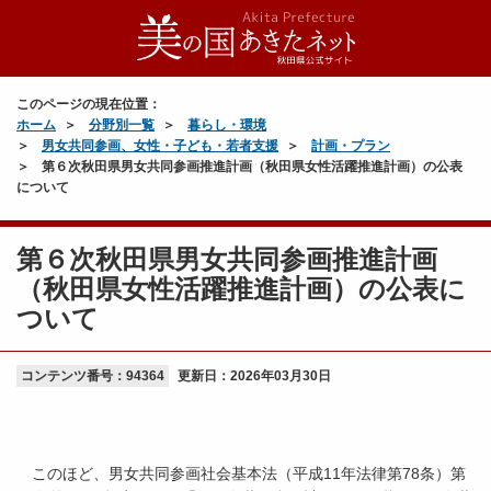
このページの現在位置：
ホーム
分野別一覧
暮らし・環境
男女共同参画、女性・子ども・若者支援
計画・プラン
第６次秋田県男女共同参画推進計画（秋田県女性活躍推進計画）の公表
について
第６次秋田県男女共同参画推進計画
（秋田県女性活躍推進計画）の公表に
ついて
コンテンツ番号：94364
更新日：
2026年03月30日
このほど、男女共同参画社会基本法（平成11年法律第78条）第