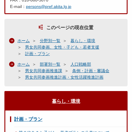
FAX：018-860-3870
E-mail：
persons@pref.akita.lg.jp
このページの現在位置
ホーム
分野別一覧
暮らし・環境
男女共同参画、女性・子ども・若者支援
計画・プラン
ホーム
部署別一覧
人口戦略部
男女共同参画推進課
条例・計画・審議会
男女共同参画推進計画・女性活躍推進計画
暮らし・環境
計画・プラン