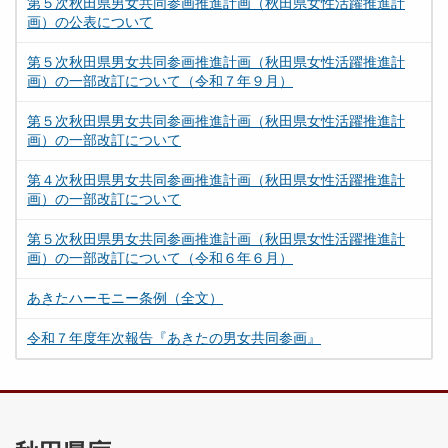
第５次秋田県男女共同参画推進計画（秋田県女性活躍推進計
画）の公表について
第５次秋田県男女共同参画推進計画（秋田県女性活躍推進計
画）の一部改訂について（令和７年９月）
第５次秋田県男女共同参画推進計画（秋田県女性活躍推進計
画）の一部改訂について
第４次秋田県男女共同参画推進計画（秋田県女性活躍推進計
画）の一部改訂について
第５次秋田県男女共同参画推進計画（秋田県女性活躍推進計
画）の一部改訂について（令和６年６月）
あきたハーモニー条例（全文）
令和７年度年次報告『あきたの男女共同参画』