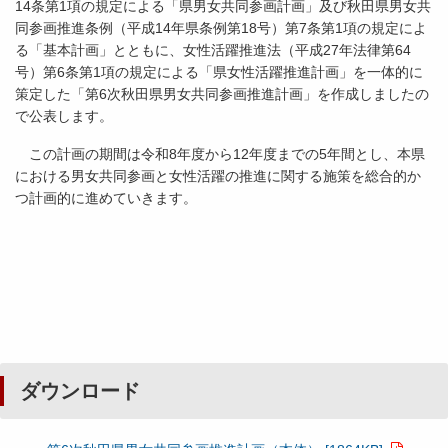
14条第1項の規定による「県男女共同参画計画」及び秋田県男女共
同参画推進条例（平成14年県条例第18号）第7条第1項の規定によ
る「基本計画」とともに、女性活躍推進法（平成27年法律第64
号）第6条第1項の規定による「県女性活躍推進計画」を一体的に
策定した「第6次秋田県男女共同参画推進計画」を作成しましたの
で公表します。
この計画の期間は令和8年度から12年度までの5年間とし、本県
における男女共同参画と女性活躍の推進に関する施策を総合的か
つ計画的に進めていきます。
ダウンロード