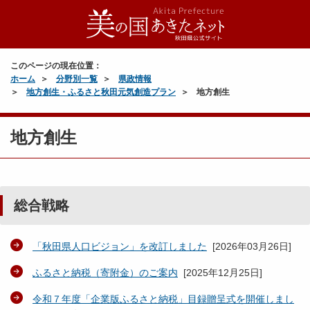
このページの現在位置：
ホーム
分野別一覧
県政情報
地方創生・ふるさと秋田元気創造プラン
地方創生
地方創生
総合戦略
「秋田県人口ビジョン」を改訂しました
[
2026年03月26日
]
ふるさと納税（寄附金）のご案内
[
2025年12月25日
]
令和７年度「企業版ふるさと納税」目録贈呈式を開催しまし