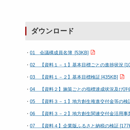
ダウンロード
・
01 会議構成員名簿 [53KB]
・
02 【資料１－１】基本目標ごとの進捗状況 [102
・
03 【資料１－２】基本目標検証 [435KB]
・
04 【資料２】施策ごとの指標達成状況及び評価一覧
・
05 【資料３－１】地方創生推進交付金等の検証 [
・
06 【資料３－２】地方創生関連交付金活用事業の実
・
07 【資料４】企業版ふるさと納税の検証 [177K