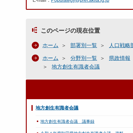
E-mail：
Populategy@pref.akita.lg.jp
このページの現在位置
ホーム
部署別一覧
人口戦略
ホーム
分野別一覧
県政情報
地方創生有識者会議
地方創生有識者会議
地方創生有識者会議 議事録