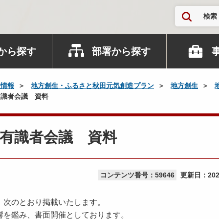
検索
から探す
部署から探す
政情報
地方創生・ふるさと秋田元気創造プラン
地方創生
識者会議 資料
有識者会議 資料
コンテンツ番号：59646
更新日：
20
、次のとおり掲載いたします。
響を鑑み、書面開催としております。