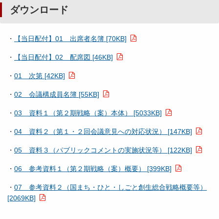
ダウンロード
・
【当日配付】01 出席者名簿 [70KB]
・
【当日配付】02 配席図 [46KB]
・
01 次第 [42KB]
・
02 会議構成員名簿 [55KB]
・
03 資料１（第２期戦略（案）本体） [5033KB]
・
04 資料２（第１・２回会議意見への対応状況） [147KB]
・
05 資料３（パブリックコメントの実施状況等） [122KB]
・
06 参考資料１（第２期戦略（案）概要） [399KB]
・
07 参考資料２（国まち・ひと・しごと創生総合戦略概要等）
[2069KB]