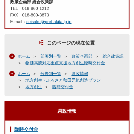
政策企画部 総合政策課
TEL：018-860-1212
FAX：018-860-3873
E-mail：
seisaku@pref.akita.lg.jp
このページの現在位置
ホーム
部署別一覧
政策企画部
総合政策課
物価高騰対応重点支援地方創生臨時交付金
ホーム
分野別一覧
県政情報
地方創生・ふるさと秋田元気創造プラン
地方創生
臨時交付金
県政情報
臨時交付金