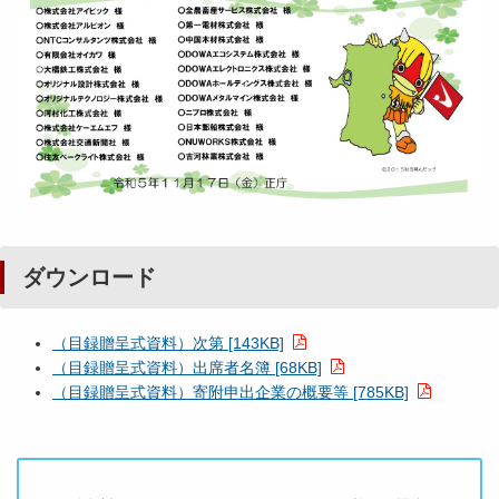
ダウンロード
（目録贈呈式資料）次第 [143KB]
（目録贈呈式資料）出席者名簿 [68KB]
（目録贈呈式資料）寄附申出企業の概要等 [785KB]