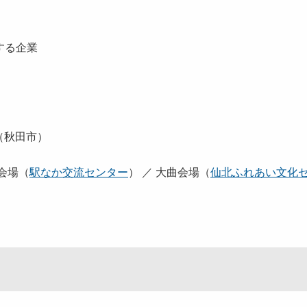
する企業
（秋田市）
会場（
駅なか交流センター
） ／ 大曲会場（
仙北ふれあい文化