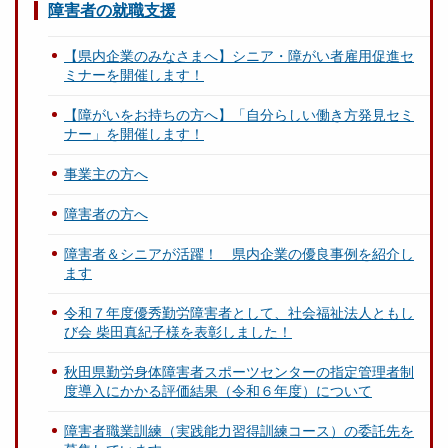
障害者の就職支援
【県内企業のみなさまへ】シニア・障がい者雇用促進セ
ミナーを開催します！
【障がいをお持ちの方へ】「自分らしい働き方発見セミ
ナー」を開催します！
事業主の方へ
障害者の方へ
障害者＆シニアが活躍！ 県内企業の優良事例を紹介し
ます
令和７年度優秀勤労障害者として、社会福祉法人ともし
び会 柴田真紀子様を表彰しました！
秋田県勤労身体障害者スポーツセンターの指定管理者制
度導入にかかる評価結果（令和６年度）について
障害者職業訓練（実践能力習得訓練コース）の委託先を